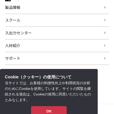
製品情報
スクール
入出力センター
人材紹介
サポート
新着情報
Cookie（クッキー）の使用について
会社情報
当サイトでは、お客様の利便性向上や利用状況の分析
採用情報
のためにCookieを使用しています。サイトの閲覧を継
続される場合は、Cookieの使用に同意いただいたもの
個人情報保護について
とみなします。
Copyright © ユカアンドアルファ
OK