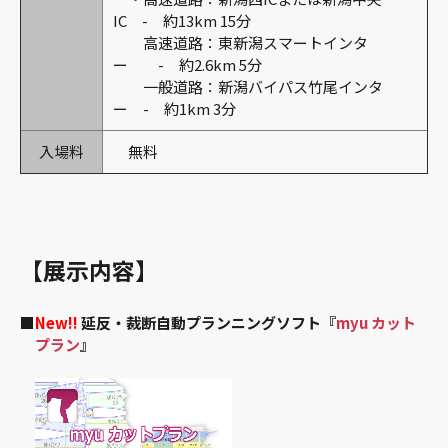
IC - 約13km 15分
高速道路：東新潟スマートインタ
ー - 約2.6km 5分
一般道路：新潟バイパス竹尾インタ
ー - 約1km 3分
入場料
無料
【展示内容】
■
New!!
延反・裁断自動プランニングソフト『
myu カット
プラン
』