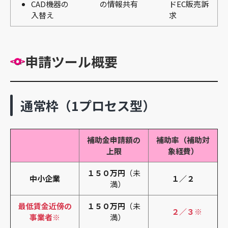
CAD機器の
の情報共有
ドEC販売訴
入替え
求
申請ツール概要
通常枠（1プロセス型）
補助金申請額の
補助率（補助対
上限
象経費）
１５０万円
（未
中小企業
１／２
満）
最低賃金近傍の
１５０万円
（未
２／３※
事業者※
満）