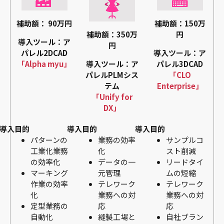
補助額： 90万円
補助額：150万
円
補助額：350万
導入ツール：ア
円
パレル2DCAD
導入ツール：ア
「Alpha myu」
パレル3DCAD
導入ツール：ア
「CLO
パレルPLMシス
Enterprise」
テム
「Unify for
DX」
導入目的
導入目的
導入目的
パターンの
業務の効率
サンプルコ
工業化業務
化
スト削減
の効率化
データの一
リードタイ
マーキング
元管理
ムの短縮
作業の効率
テレワーク
テレワーク
化
業務への対
業務への対
定型業務の
応
応
自動化
縫製工場と
自社ブラン