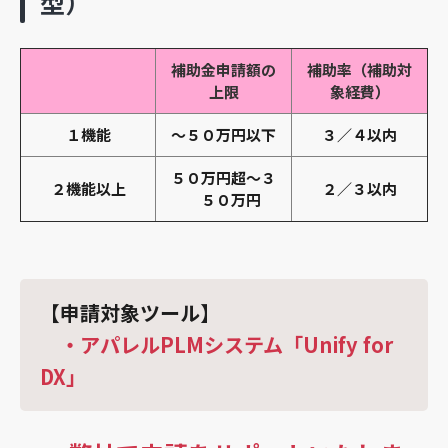
型）
補助金申請額の
補助率（補助対
上限
象経費）
１機能
～５０万円以下
３／４以内
５０万円超～３
２機能以上
２／３以内
５０万円
【申請対象ツール】
・アパレルPLMシステム「Unify for
DX」