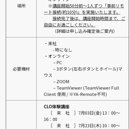
場所
※
講座開始50分前～1人ずつ「事前リモ
ート接続(約10分)」を実施いたします。
接続完了後は、講座開始時間まで、ご
自由にお過ごしください。
（詳細は申し込み確定後ご案内）
・来社
- 特になし
・オンライン
– PC
必要機材
– 3ボタン(左右ボタンとホイール)マ
ウス
– ZOOM
– TeamViewer (TeamViewer Full
Client 使用 / ※YA-Remote不可)
CLO体験講座
［ 来 社 ］7月03日(金) 13：00～
16：00
［ 来 社 ］7月23日(木) 10：00～