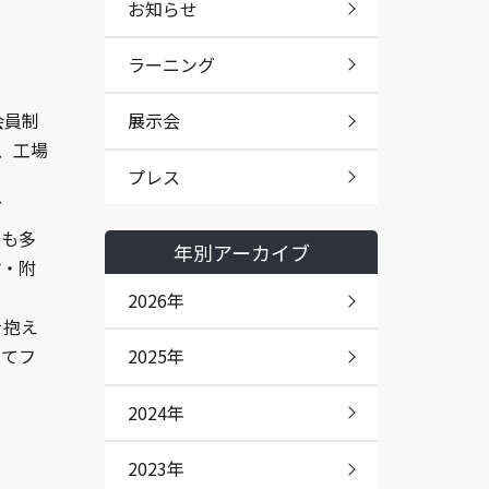
お知らせ
ラーニング
会員制
展示会
、工場
プレス
ブ
最も多
年別アーカイブ
材・附
2026年
を抱え
せてフ
2025年
2024年
2023年