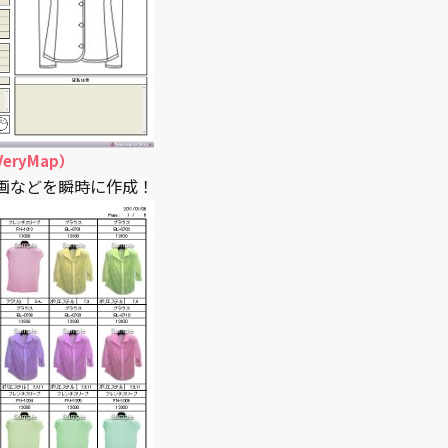
ryMap）
画などを瞬時に作成！