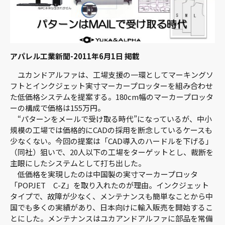
アパレル工業新聞-2011年6月1日 掲載
ユカンドアルファは、工場支援の一環としてマーキングソ
フトとインクジェット実寸マーカープロッターを組み合わせ
た低価格システムを提案する。180cm幅のマーカープロッタ
ーの構成で価格は155万円。
“パターンをメールで受け取る時代”になっているが、中小
規模の工場では価格的にCADの採用を断念しているケースも
少なくない。今回の提案は「CAD導入のハードルを下げる」
（同社）狙いで、20人以下の工場をターゲットとし、裁断を
主眼にしたシステムとして打ち出した。
低価格を実現したのは中国製の実寸マーカープロッタ
「POPJET C-Z」を取り入れたのが理由。インクジェット
タイプで、故障が少なく、メンテナンスも簡単なことから中
国でも多くの実績があり、日本向けに輸入販売を開始するこ
とにした。メンテナンスはユカアンドアルファに部品を常備