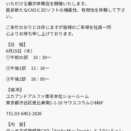
いただける展示体験会を開催いたします。
是非新たなCADと3Dソフトの機能性、有用性を体験して下さ
い。
ご多忙のおりとは存じますが皆様のご来場を社員一同
心よりお待ち申し上げております。
【日 程】
6月15日（木）
①午前の部 10：30～
②午後1部 13：30～
③午後2部 16：00～
【場 所】
ユカアンドアルファ東京本社ショールーム
東京都渋谷区恵比寿南1-1-10 サウスコラム小林6F
TEL:03-6452-2626
【内 容】
タッチ方式新感覚CAD「Alpha Myu Touch」と３Dシミュレ