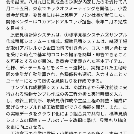
会を設置。八月九日に助成金の採択が内定したのを受けて八
月二十五日、東京でキックオフミーティングを開催し、小委
員会が発足。委員長には井上美明アーバン社長が就任した。
開発ベンダーはユカアンドアルファが担当、来年二月の完成
を目指す。
原価見積計算システムは、①標準見積システム②サンプル
作成積算システム－で構成。標準見積システムは、縫製工場
が取引アパレルから企画段階で引き合い、コスト問い合わせ
を受けた時点で基本的コストの提示を簡単・即答できること
を可能とするのが目的。委員会で定義された基本アイテム、
仕様、ディテールなどをメニュー選択し、実施された工程時
間の集計が自動計算され、各種係数も選択、入力することで
ユーザーにとって適切な見積もりを作成できる。
サンプル作成積算システムは、あぱれるから受注前後に実
行される現物サンプル作成の各工程分析と実行時間を入力
し、最終工賃判断、最終見積作成や生産工程の調整・編成に
繋げるサンプル作成工数積算ができる機能を開発。また、こ
の実績データをクラウド化により組合員で共有し、標準見積
システムの標準テーブルのデータ改編に繋げ、見積もり精度
を更に向上させる。
工連傘下の企業は零細・小規模のところも多く、本来は工