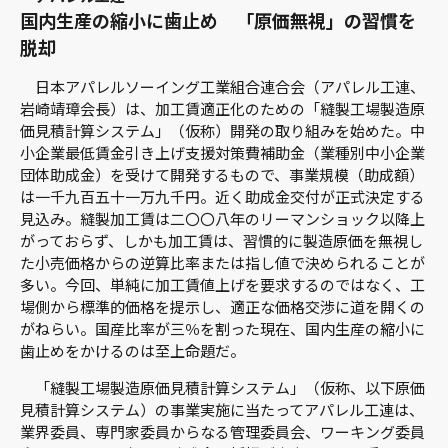
国内生産の縮小に歯止め 「原価無視」の習慣を
脱却
日本アパレルソーイング工業組合連合会（アパレル工連、
岩崎靖璋会長）は、加工賃適正化のための「縫製工場製造原
価見積計算システム」（仮称）開発の取り組みを始めた。中
小企業最低賃金引き上げ支援対策費補助金（業種別中小企業
団体助成金）を受けて開発するもので、事業規模（助成額）
は一千九百五十一万九千円。近く助成金交付が正式決定する
見込み。縫製加工賃は二〇〇八年のリーマンショック以降上
がっておらず、しかも加工賃は、習慣的に製造原価を無視し
た小売価格からの逆算比率または指し値で決められることが
多い。今回、単純に加工賃値上げを要求するのではなく、工
場側から標準的価格を提示し、適正な価格交渉に道を開くの
がねらい。国産比率が三％を割った現在、国内生産の縮小に
歯止めをかけるのは至上命題だ。
「縫製工場製造原価見積計算システム」（仮称、以下原価
見積計算システム）の事業実施に当たってアパレル工連は、
業界委員、専門家委員からなる管理委員会、ワーキング委員