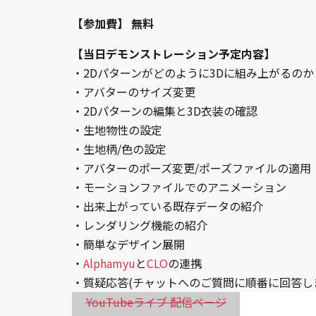
【参加費】 無料
【当日デモンストレーション予定内容】
・2Dパターンがどのように3Dに組み上がるのか
・アバターのサイズ変更
・2Dパターンの編集と3D衣装の確認
・生地物性の設定
・生地柄/色の設定
・アバターのポーズ変更/ポーズファイルの適用
・モーションファイルでのアニメーション
・出来上がっている既存データの紹介
・レンダリング機能の紹介
・簡単なデザイン展開
・
Alphamyu
と
CLO
の連携
・質疑応答(チャットへのご質問に順番に回答し
YouTubeライブ 配信ページ