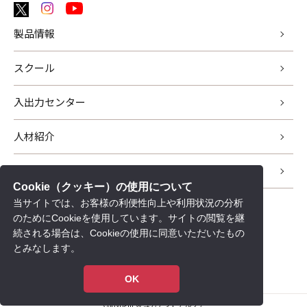
製品情報
スクール
入出力センター
人材紹介
サポート
Cookie（クッキー）の使用について
当サイトでは、お客様の利便性向上や利用状況の分析
新着情報
のためにCookieを使用しています。サイトの閲覧を継
会社情報
続される場合は、Cookieの使用に同意いただいたもの
とみなします。
採用情報
個人情報保護について
OK
Copyright © ユカアンドアルファ