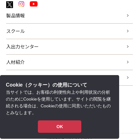
製品情報
スクール
入出力センター
人材紹介
サポート
Cookie（クッキー）の使用について
当サイトでは、お客様の利便性向上や利用状況の分析
新着情報
のためにCookieを使用しています。サイトの閲覧を継
会社情報
続される場合は、Cookieの使用に同意いただいたもの
とみなします。
採用情報
個人情報保護について
OK
Copyright © ユカアンドアルファ